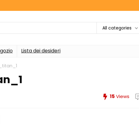
All categories
gozio
Lista dei desideri
_titan_1
an_1
15
Views