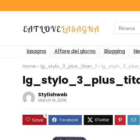
Search
for:
lasagna
Affare del giorno
Blogging
Ne
Home
»
lg_stylo_3_plus_titan_1
»
lg_stylo_3_plus
lg_stylo_3_plus_tit
Stylishweb
March 14, 2019
0
Save