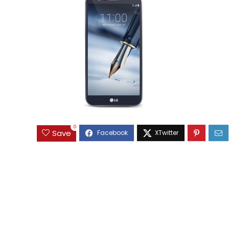
0
Save