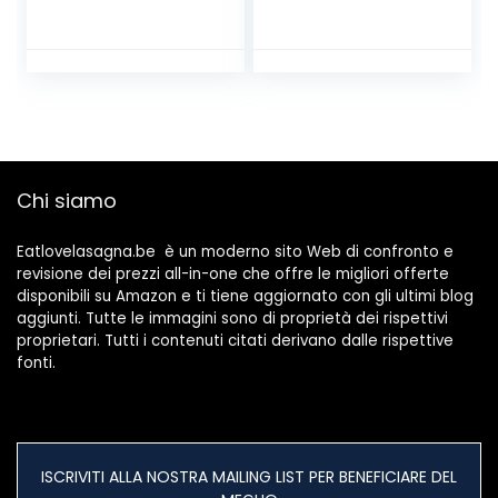
4.5″), Teglie Ovali
con Manici in
Ceramica Ideali
per
Lasagne/Torta/Ca
sseruola/Tapas,
Azzurro
Chi siamo
Eatlovelasagna.be è un moderno sito Web di confronto e
revisione dei prezzi all-in-one che offre le migliori offerte
disponibili su Amazon e ti tiene aggiornato con gli ultimi blog
aggiunti. Tutte le immagini sono di proprietà dei rispettivi
proprietari. Tutti i contenuti citati derivano dalle rispettive
fonti.
ISCRIVITI ALLA NOSTRA MAILING LIST PER BENEFICIARE DEL