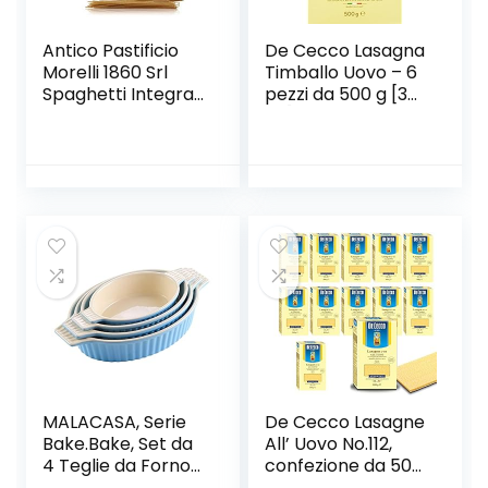
Antico Pastificio
De Cecco Lasagna
Morelli 1860 Srl
Timballo Uovo – 6
Spaghetti Integrali
pezzi da 500 g [3
di Kamut, Pasta Ai
kg]
Cereali, 6
Confezioni da 500
Grammi
MALACASA, Serie
De Cecco Lasagne
Bake.Bake, Set da
All’ Uovo No.112,
4 Teglie da Forno
confezione da 500
(9.5″/11.25″/12.75″/1
g (2,5 kg)