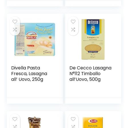
Impasto per
Tagliatella/
Spaghetti/
Lasagna/ Ravioli
(2mm Fine, 2,5mm
Rotondo, 4mm
Piatto, 9mm
Largo)
Divella Pasta
De Cecco Lasagna
Fresca, Lasagna
N°112 Timballo
all’ Uovo, 250g
all’Uovo, 500g