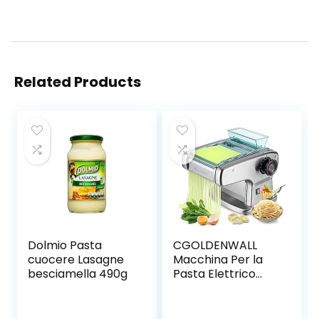
Related Products
Dolmio Pasta
CGOLDENWALL
cuocere Lasagne
Macchina Per la
besciamella 490g
Pasta Elettrico
Acciaio
Inossidabile 0.5-
5mm Spessore