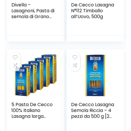
Divella –
De Cecco Lasagna
Lasagnoni, Pasta di
N°112 Timballo
semola di Grano
all’Uovo, 500g
Duro – 500 g
5 Pasta De Cecco
De Cecco Lasagna
100% Italiano
Semola Riccia – 4
Lasagna larga
pezzi da 500 g [2
doppia riccia n 1
kg]
pasta 500 g