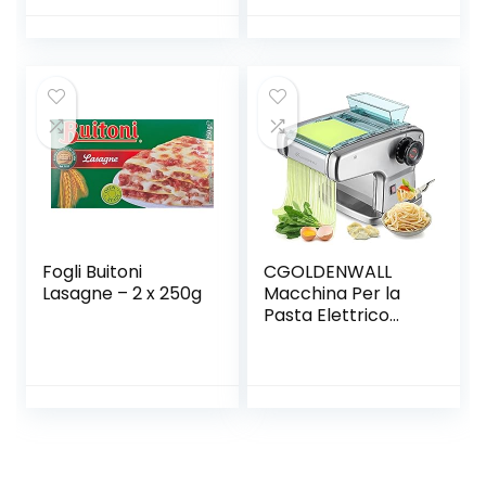
Fogli Buitoni
CGOLDENWALL
Lasagne – 2 x 250g
Macchina Per la
Pasta Elettrico
Acciaio
Inossidabile 0.5-
5mm Spessore
Impasto per
Tagliatella/
Spaghetti/
Lasagna/ Ravioli