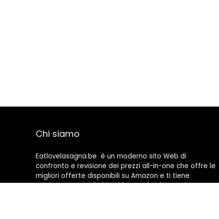
Chi siamo
Eatlovelasagna.be è un moderno sito Web di
confronto e revisione dei prezzi all-in-one che offre le
migliori offerte disponibili su Amazon e ti tiene
aggiornato con gli ultimi blog aggiunti. Tutte le
immagini sono di proprietà dei rispettivi proprietari.
Tutti i contenuti citati derivano dalle rispettive fonti.