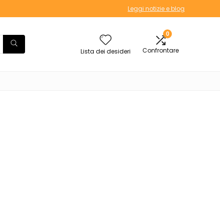
Leggi notizie e blog
0
Confrontare
Lista dei desideri