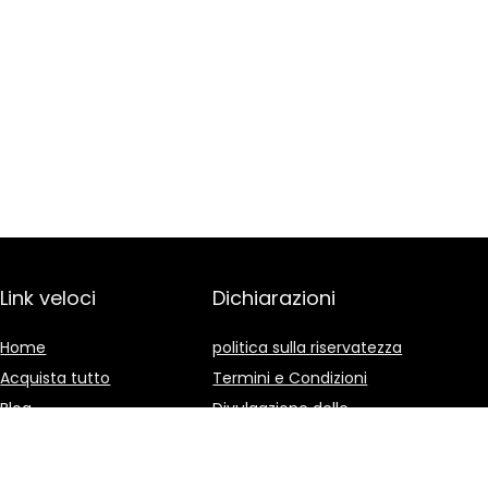
Link veloci
Dichiarazioni
Home
politica sulla riservatezza
Acquista tutto
Termini e Condizioni
Blog
Divulgazione delle
Affiliazioni
I nostri negozi online
Pubblicità