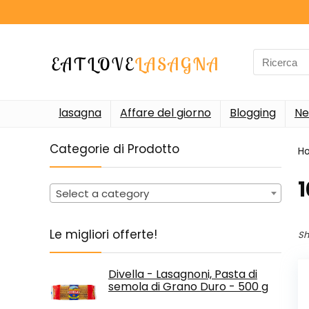
Search
for:
lasagna
Affare del giorno
Blogging
Ne
Categorie di Prodotto
H
‎
Select a category
Le migliori offerte!
Sh
Divella - Lasagnoni, Pasta di
semola di Grano Duro - 500 g