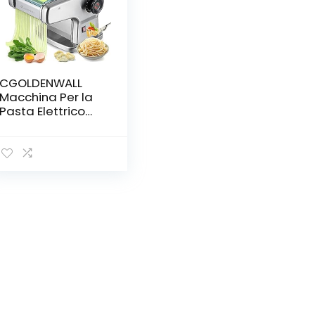
CGOLDENWALL
Macchina Per la
Pasta Elettrico
Acciaio
Inossidabile 0.5-
5mm Spessore
Impasto per
Tagliatella/
Spaghetti/
Lasagna/ Ravioli
(2mm Fine,
2,5mm Rotondo,
4mm Piatto, 9mm
Largo)