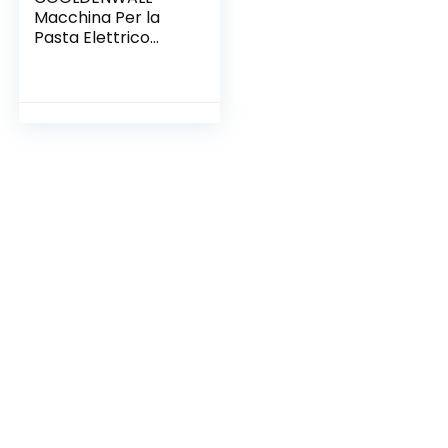
Macchina Per la
Pasta Elettrico
Acciaio Inossidabile
0.5-5mm Spessore
Impasto per
Tagliatella/
Spaghetti/
Lasagna/ Ravioli
(2mm Fine, 2,5mm
Rotondo, 4mm
Piatto, 9mm Largo)