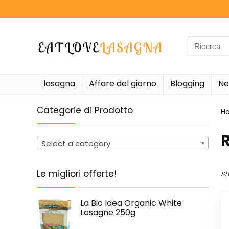
Search
for:
lasagna
Affare del giorno
Blogging
Ne
Categorie di Prodotto
H
‎
Select a category
Le migliori offerte!
Sh
La Bio Idea Organic White
Lasagne 250g