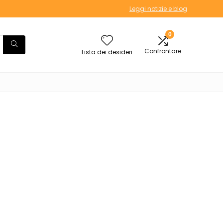
Leggi notizie e blog
0
Confrontare
Lista dei desideri