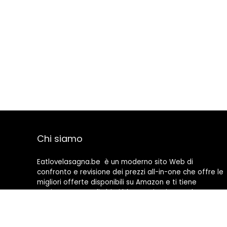
Chi siamo
Eatlovelasagna.be è un moderno sito Web di
confronto e revisione dei prezzi all-in-one che offre le
migliori offerte disponibili su Amazon e ti tiene
aggiornato con gli ultimi blog aggiunti. Tutte le
immagini sono di proprietà dei rispettivi proprietari.
Tutti i contenuti citati derivano dalle rispettive fonti.