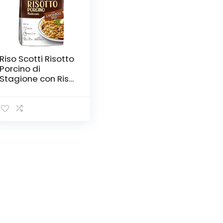
Riso Scotti Risotto
Porcino di
Stagione con Riso
Carnaroli senza
Glutine, 210g