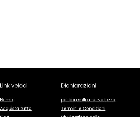
Link veloci
Dichiarazioni
Home
politica sulla riservatezza
Acquista tutto
Termini e Condizioni
Blog
Divulgazione delle
Affiliazioni
I nostri negozi online
Pubblicità